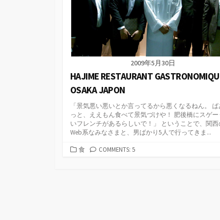
2009年5月30日
HAJIME RESTAURANT GASTRONOMIQU
OSAKA JAPON
「景気悪い悪いとか言ってるから悪くなるねん。 ぱ
っと、ええもん食べて景気づけや！ 肥後橋にスゲー
いフレンチがあるらしいで！」 ということで、関西
Web系なみなさまと、男ばかり5人で行ってきま...
カ
食
COMMENTS: 5
テ
ゴ
リ
ー