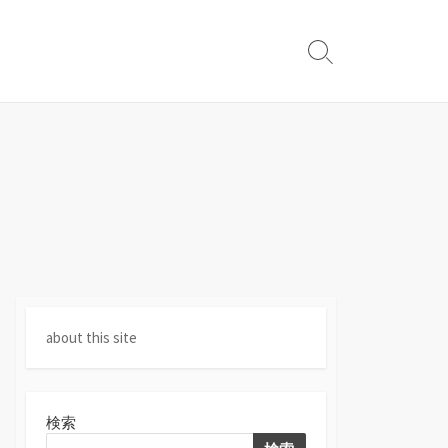
検
索
切
り
替
え
about this site
検索