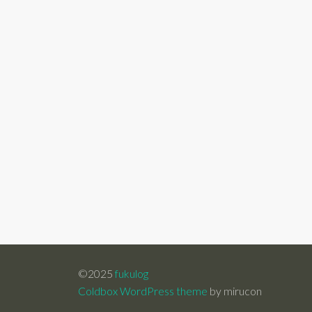
©2025
fukulog
Coldbox WordPress theme
by mirucon