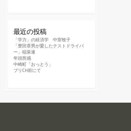
最近の投稿
「学力」の経済学 中室牧子
「豊田章男が愛したテストドライバ
ー」稲泉連
年頭所感
中崎町「おっとう」
ブリCH前にて