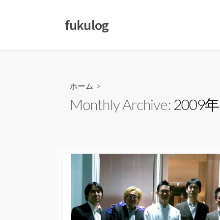
コ
ン
fukulog
テ
ン
ツ
へ
ス
ホーム
>
キ
Monthly Archive:
2009
ッ
プ