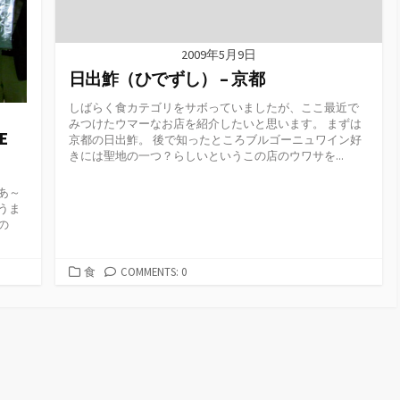
2009年5月9日
日出鮓（ひでずし） – 京都
しばらく食カテゴリをサボっていましたが、ここ最近で
みつけたウマーなお店を紹介したいと思います。 まずは
E
京都の日出鮓。 後で知ったところブルゴーニュワイン好
きには聖地の一つ？らしいというこの店のウワサを...
あ～
うま
の
カ
食
COMMENTS: 0
テ
ゴ
リ
ー