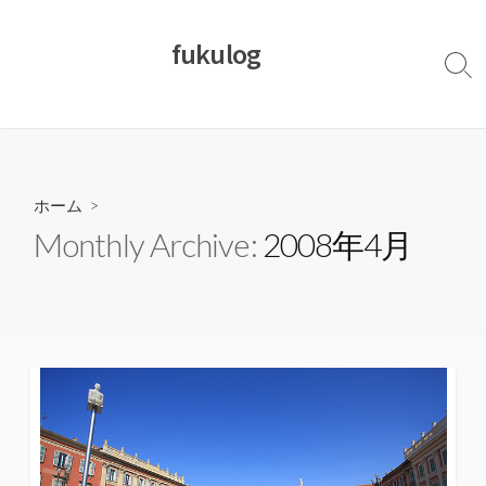
コ
ン
fukulog
テ
検
ン
索
切
ツ
り
へ
替
ス
え
キ
ホーム
>
ッ
Monthly Archive:
2008年4月
プ