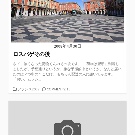
2008年4月30日
ロスバゲその後
さて、無くなった荷物くんのその後です。 荷物は翌朝に到着し
ましたが、予想通りというか、嫌な予感的中というか、なんと届い
たのは２つ中の１こだけ。 もちろん配達の人に訊いてみます。
「おい、ムッシ...
カ
フランス2008
COMMENTS: 10
テ
ゴ
リ
ー