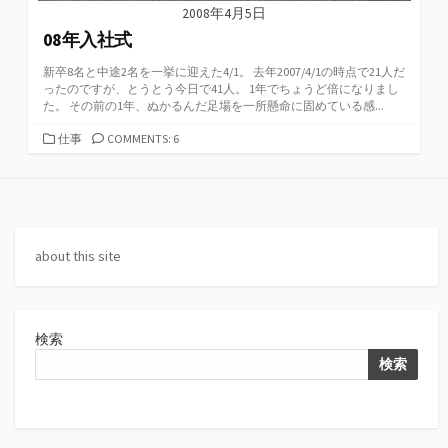
2008年4月5日
08年入社式
新卒8名と中途2名を一挙に迎えた4/1。 去年2007/4/1の時点で21人だ
ったのですが、とうとう今日で41人。 1年でちょうど倍になりまし
た。 その前の1年、ぬかるんだ足場を一所懸命に固めている感...
カ
仕事
COMMENTS: 6
テ
ゴ
リ
ー
about this site
検索
検索