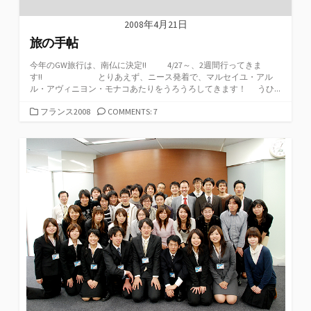
2008年4月21日
旅の手帖
今年のGW旅行は、南仏に決定!! 4/27～、2週間行ってきま
す!! とりあえず、ニース発着で、マルセイユ・アル
ル・アヴィニヨン・モナコあたりをうろうろしてきます！ うひ...
カ
フランス2008
COMMENTS: 7
テ
ゴ
リ
ー