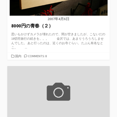
2007年4月6日
8000円の青春（２）
思いもかけずカメラが壊れたので、間が空きましたが、こないだの
18切符旅行の続きを。。。 金沢では、あまりうろうろしませ
んでした。 あと行ったのは、近くのお寺ぐらい。 たぶん有名なと
こ。 ...
カ
国内
COMMENTS: 8
テ
ゴ
リ
ー