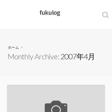
コ
ン
fukulog
テ
検
ン
索
切
ツ
り
へ
替
ス
え
キ
ホーム
>
ッ
Monthly Archive:
2007年4月
プ