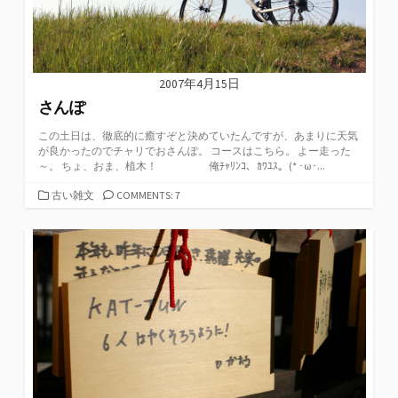
2007年4月15日
さんぽ
この土日は、徹底的に癒すぞと決めていたんですが、あまりに天気
が良かったのでチャリでおさんぽ。 コースはこちら。 よー走った
～。 ちょ、おま、植木！ 俺ﾁｬﾘﾝｺ、ｶﾜﾕｽ。(* ･ω･...
カ
古い雑文
COMMENTS: 7
テ
ゴ
リ
ー