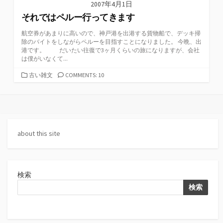
2007年4月1日
それではペルー行ってきます
航空券があまりに高いので、神戸港を出港する貨物船で、デッキ掃
除のバイトをしながらペルーを目指すことになりました。 今晩、出
港です。 だいたい往復で3ヶ月くらいの旅になりますが、会社
は僕がいなくて...
カ
古い雑文
COMMENTS: 10
テ
ゴ
リ
ー
about this site
検索
検索