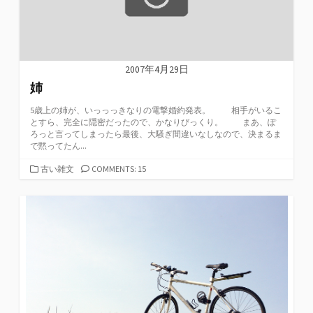
2007年4月29日
姉
5歳上の姉が、いっっっきなりの電撃婚約発表。 相手がいるこ
とすら、完全に隠密だったので、かなりびっくり。 まあ、ぽ
ろっと言ってしまったら最後、大騒ぎ間違いなしなので、決まるま
で黙ってたん...
カ
古い雑文
COMMENTS: 15
テ
ゴ
リ
ー