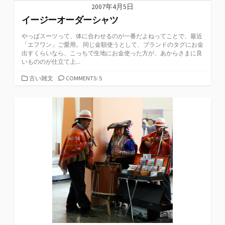
2007年4月5日
イージーオーダーシャツ
やっぱスーツって、体に合わせるのが一番だよねってことで、最近
「エフワン」ご愛用。 同じ金額使うとして、ブランドのタグにお金
出すくらいなら、こっちで生地にお金使った方が、あからさまに良
いもののが仕立て上...
カ
古い雑文
COMMENTS: 5
テ
ゴ
リ
ー