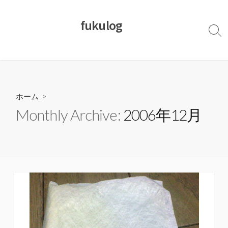
コ
ン
fukulog
テ
検
ン
索
切
ツ
り
へ
替
ス
え
キ
ホーム
>
ッ
Monthly Archive:
2006年12月
プ