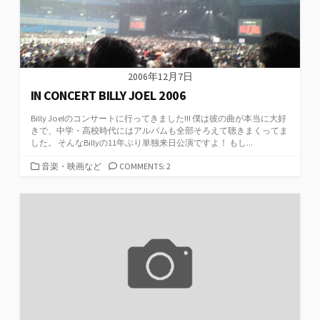
2006年12月7日
IN CONCERT BILLY JOEL 2006
Billy Joelのコンサートに行ってきました!!! 僕は彼の曲が本当に大好
きで、中学・高校時代にはアルバムも全部そろえて聴きまくってま
した。 そんなBillyの11年ぶり単独来日公演ですよ！ もし...
カ
音楽・映画など
COMMENTS: 2
テ
ゴ
リ
ー