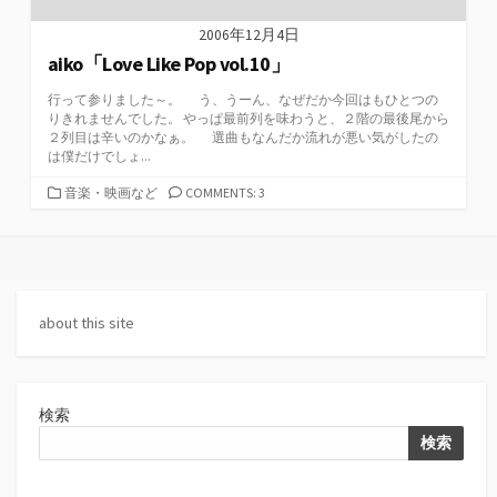
2006年12月4日
aiko「Love Like Pop vol.10」
行って参りました～。 う、うーん、なぜだか今回はもひとつの
りきれませんでした。 やっぱ最前列を味わうと、２階の最後尾から
２列目は辛いのかなぁ。 選曲もなんだか流れが悪い気がしたの
は僕だけでしょ...
カ
音楽・映画など
COMMENTS: 3
テ
ゴ
リ
ー
about this site
検索
検索