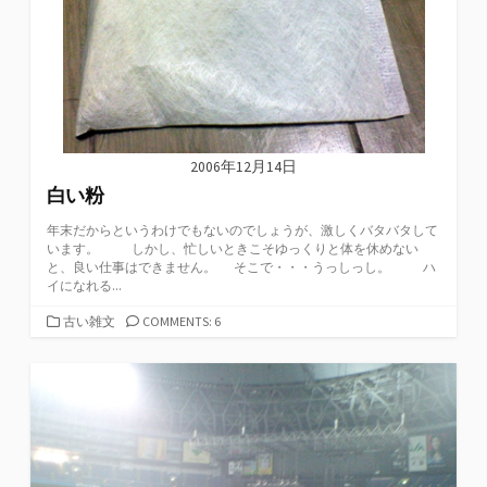
2006年12月14日
白い粉
年末だからというわけでもないのでしょうが、激しくバタバタして
います。 しかし、忙しいときこそゆっくりと体を休めない
と、良い仕事はできません。 そこで・・・うっしっし。 ハ
イになれる...
カ
古い雑文
COMMENTS: 6
テ
ゴ
リ
ー