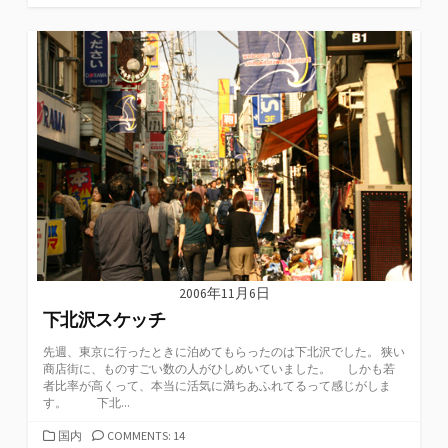
テ
ゴ
リ
ー
2006年11月6日
下北沢スケッチ
先週、東京に行ったときに泊めてもらったのは下北沢でした。 狭い
商店街に、ものすごい数の人がひしめいていました。 しかも若
者比率が高くって、本当に活気に満ちあふれてるって感じがしま
す。 下北...
カ
国内
COMMENTS: 14