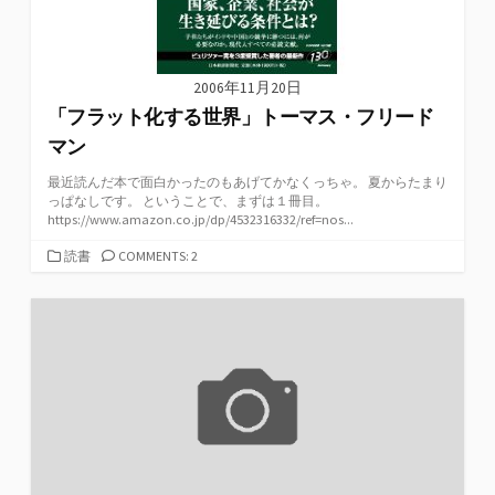
2006年11月20日
「フラット化する世界」トーマス・フリード
マン
最近読んだ本で面白かったのもあげてかなくっちゃ。 夏からたまり
っぱなしです。 ということで、まずは１冊目。
https://www.amazon.co.jp/dp/4532316332/ref=nos...
カ
読書
COMMENTS: 2
テ
ゴ
リ
ー