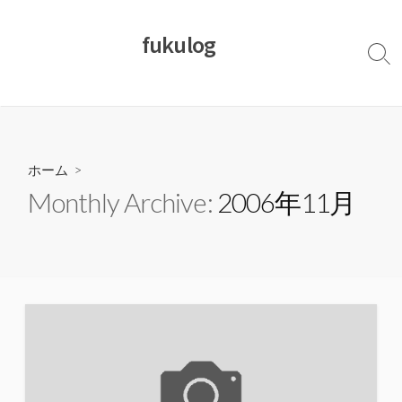
コ
ン
fukulog
テ
検
ン
索
切
ツ
り
へ
替
ス
え
キ
ホーム
>
ッ
Monthly Archive:
2006年11月
プ