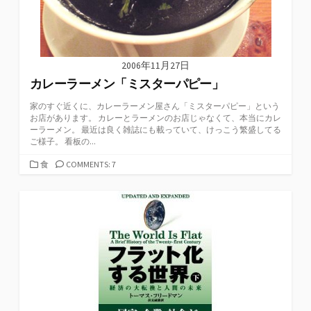
2006年11月27日
カレーラーメン「ミスターパピー」
家のすぐ近くに、カレーラーメン屋さん「ミスターパピー」という
お店があります。 カレーとラーメンのお店じゃなくて、本当にカレ
ーラーメン。 最近は良く雑誌にも載っていて、けっこう繁盛してる
ご様子。 看板の...
カ
食
COMMENTS: 7
テ
ゴ
リ
ー