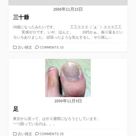
2006年11月15日
三十爺
30歳になったみたいです。 工工エエエ（´д｀）エエエ工工
実感ゼロです。 いや、ほんと。 20代かぁ。 振り返るとい
ろいろありました。 頑張ったような気もするし、やり残し...
カ
古い雑文
COMMENTS: 10
テ
ゴ
リ
ー
2006年11月9日
足
東京から戻って、はや２週間になろうとしています。
一つ困っているのは。。。
カ
古い雑文
COMMENTS: 10