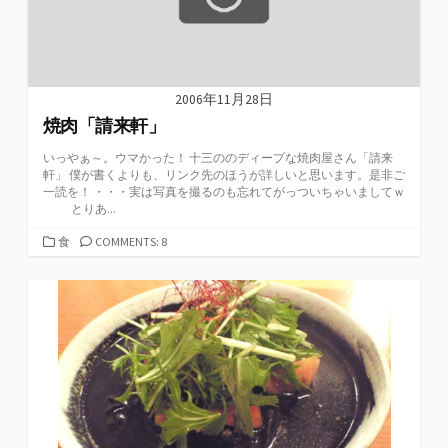
2006年11月28日
焼肉「請来軒」
いっやぁ～。ウマかった！ 十三ののディープな焼肉屋さん「請来
軒」 僕が書くよりも、リンク先のほうが詳しいと思います。是非ご
一読を！ ・・・実は写真を撮るのも忘れてがっついちゃいましてｗ
とりあ...
カ
食
COMMENTS: 8
テ
ゴ
リ
ー