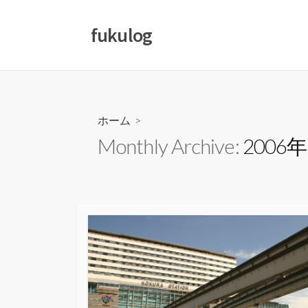
コ
ン
fukulog
テ
ン
ツ
へ
ス
ホーム
>
キ
Monthly Archive:
2006
ッ
プ