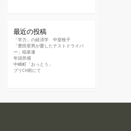
最近の投稿
「学力」の経済学 中室牧子
「豊田章男が愛したテストドライバ
ー」稲泉連
年頭所感
中崎町「おっとう」
ブリCH前にて