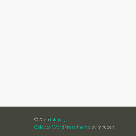
©2025
fukulog
Coldbox WordPress theme
by mirucon