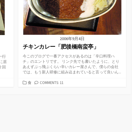
2006年9月4日
チキンカレー「肥後橋南蛮亭」
今このブログで一番アクセスがあるのは「辛口料理ハ
一行
チ」のエントリです。 リンク先でも書いたように、とり
に居
あえずぶっ飛ぶくらい辛いカレー屋さんで、僕らの会社
２回
では、もう新人研修に組み込まれていると言って良いん...
カ
食
COMMENTS: 11
テ
ゴ
リ
ー