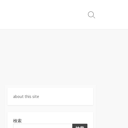
検
索
切
り
替
え
about this site
検索