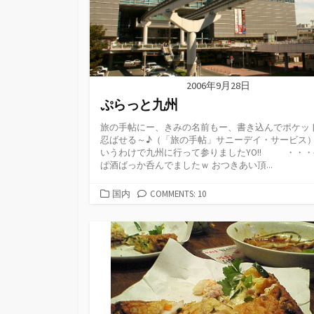
2006年9月28日
ぷらっと九州
旅の手帖にー、きみの名前もー、書き込んでポケッ
忍ばせる～♪（「旅の手帖」サニーデイ・サービス）
いうわけで九州に行って参りましたYO!! ・・・
ぱ酒ばっか呑んでましたｗ おつきあい頂...
カ
国内
COMMENTS: 10
テ
ゴ
リ
ー