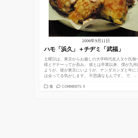
2006年9月11日
ハモ「浜久」＋チヂミ「武福」
土曜日は、東京からお越しの大学時代友人タケ氏御
様とデナーってか呑み。 彼とは卒業以来、僕が九州
ようが、彼が東京にいようが、ナンダカンダと年に
は会ってる気がします。 不思議なもんです。 で、...
カ
食
COMMENTS: 9
テ
ゴ
リ
ー