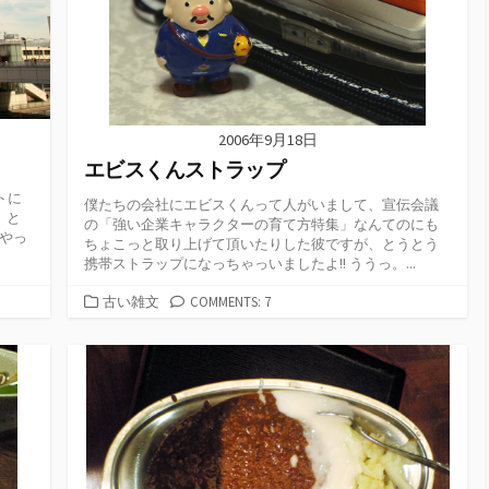
2006年9月18日
エビスくんストラップ
トに
僕たちの会社にエビスくんって人がいまして、宣伝会議
 と
の「強い企業キャラクターの育て方特集」なんてのにも
やっ
ちょこっと取り上げて頂いたりした彼ですが、とうとう
携帯ストラップになっちゃっいましたよ!! ううっ。...
カ
古い雑文
COMMENTS: 7
テ
ゴ
リ
ー