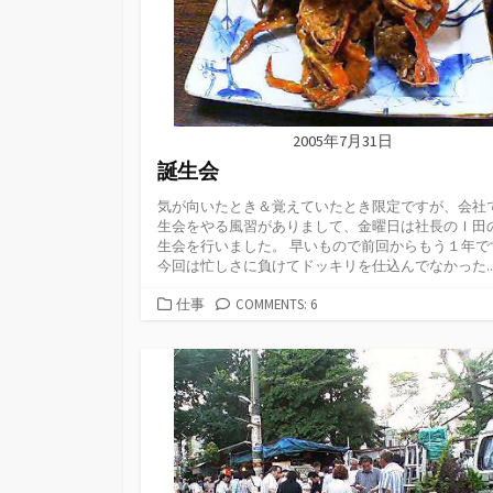
2005年7月31日
誕生会
気が向いたとき＆覚えていたとき限定ですが、会社
生会をやる風習がありまして、金曜日は社長のＩ田
生会を行いました。 早いもので前回からもう１年で
今回は忙しさに負けてドッキリを仕込んでなかった..
カ
仕事
COMMENTS: 6
テ
ゴ
リ
ー