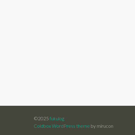
©2025
fukulog
Coldbox WordPress theme
by mirucon