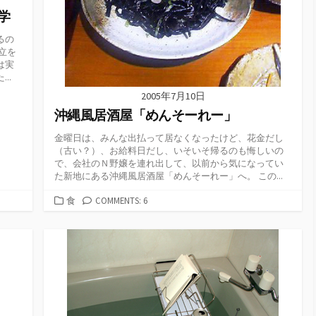
学
るの
立を
は実
..
2005年7月10日
沖縄風居酒屋「めんそーれー」
金曜日は、みんな出払って居なくなったけど、花金だし
（古い？）、お給料日だし、いそいそ帰るのも悔しいの
で、会社のＮ野嬢を連れ出して、以前から気になってい
た新地にある沖縄風居酒屋「めんそーれー」へ。 この...
カ
食
COMMENTS: 6
テ
ゴ
リ
ー