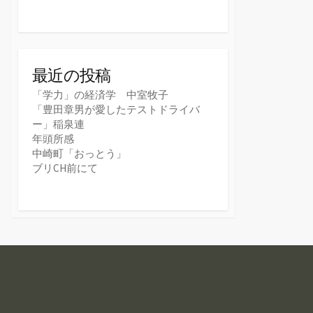
最近の投稿
「学力」の経済学 中室牧子
「豊田章男が愛したテストドライバ
ー」稲泉連
年頭所感
中崎町「おっとう」
ブリCH前にて