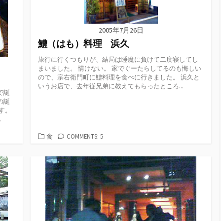
2005年7月26日
鱧（はも）料理 浜久
旅行に行くつもりが、結局は睡魔に負けて二度寝してし
まいました。 情けない。 家でぐーたらしてるのも悔しい
ので、宗右衛門町に鱧料理を食べに行きました。 浜久と
いうお店で、去年従兄弟に教えてもらったところ...
で誕
の誕
す。
.
カ
食
COMMENTS: 5
テ
ゴ
リ
ー