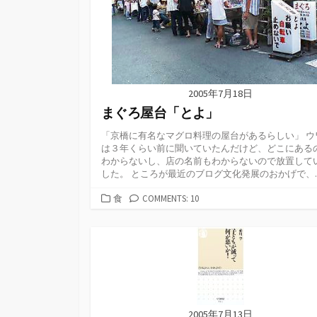
2005年7月18日
まぐろ屋台「とよ」
「京橋に有名なマグロ料理の屋台があるらしい」 ウ
は３年くらい前に聞いていたんだけど、どこにある
わからないし、店の名前もわからないので放置して
した。 ところが最近のブログ文化発展のおかげで、..
カ
食
COMMENTS: 10
テ
ゴ
リ
ー
2005年7月13日