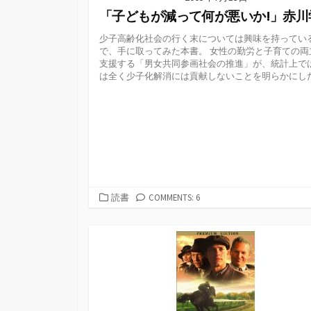
「子どもが減って何が悪いか!」赤川
少子高齢化社会の行く末については興味を持ってい
で、手に取ってみた本書。 女性の勤労と子育ての両
支援する「男女共同参画社会の推進」が、統計上で
は全く少子化解消には貢献しないことを明らかにした.
カ
読書
COMMENTS: 6
テ
ゴ
リ
ー