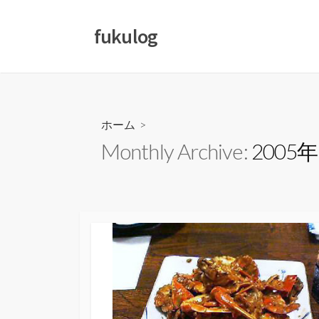
コ
ン
fukulog
テ
ン
ツ
へ
ス
ホーム
>
キ
Monthly Archive:
2005
ッ
プ