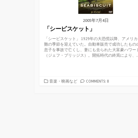
2005年7月4日
「シービスケット」
「シービスケット」 1929年の大恐慌以降、アメリ
難の季節を迎えていた。自動車販売で成功したもの
息子を事故で亡くし、妻にも去られた大富豪ハワー
（ジェフ・ブリッジス）。開拓時代の終焉により、..
カ
音楽・映画など
COMMENTS: 8
テ
ゴ
リ
ー