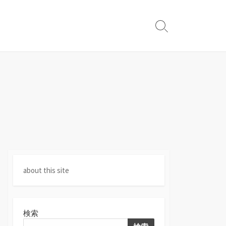
検
索
切
り
替
え
about this site
検索