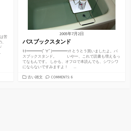
2005年7月2日
カは苦
バスブックスタンド
の、
ド
ｷﾀ━━━━(ﾟ∀ﾟ)━━━━ｯ!! とうとう買いましたよ。バ
.
スブックスタンド。 いやー、これで読書も増えるっ
てなもんです。 しかも、オフロで本読んでも、シワシワ
にならないですみますよ！ ...
カ
古い雑文
COMMENTS: 6
テ
ゴ
リ
ー