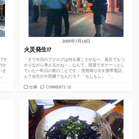
2005年7月16日
火災発生!?
ワサ
「さて今日のフクログは何を書こうかなー、風呂でもつ
のか
かりながら考えるかね～」なんて、部屋でボケーっとし
いま
ていた一昨日の夜のことです。 突然鳴り出す携帯電話。
.
ん？会社のＮ田嬢？なんだろ？ 「もしもし」 「...
カ
仕事
COMMENTS: 10
テ
ゴ
リ
ー