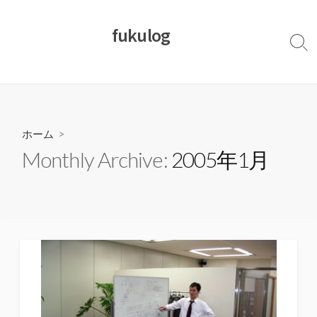
コ
ン
fukulog
テ
検
ン
索
切
ツ
り
へ
替
ス
え
キ
ホーム
>
ッ
Monthly Archive:
2005年1月
プ