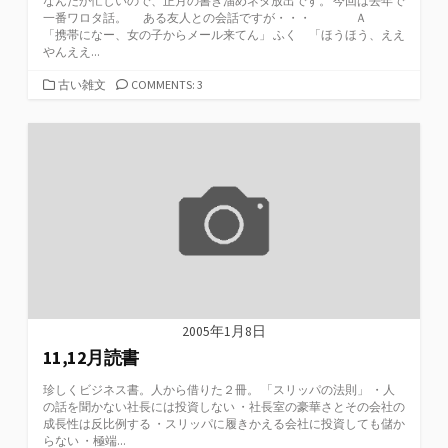
なんだか忙しいので、正月の書き溜めネタ放出です。 今回は去年で
一番ワロタ話。 ある友人との会話ですが・・・ Ａ
「携帯になー、女の子からメール来てん」 ふく 「ほうほう、ええ
やんええ...
カ
古い雑文
COMMENTS: 3
テ
ゴ
リ
ー
2005年1月8日
11,12月読書
珍しくビジネス書。人から借りた２冊。 「スリッパの法則」 ・人
の話を聞かない社長には投資しない ・社長室の豪華さとその会社の
成長性は反比例する ・スリッパに履きかえる会社に投資しても儲か
らない ・極端...