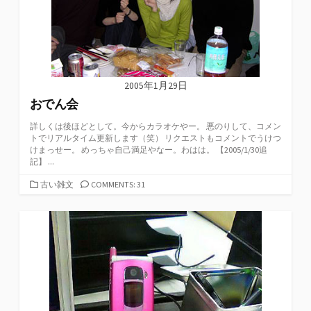
2005年1月29日
おでん会
詳しくは後ほどとして。今からカラオケやー。 悪のりして、コメン
トでリアルタイム更新します（笑） リクエストもコメントでうけつ
けまっせー。 めっちゃ自己満足やなー。わはは。 【2005/1/30追
記】 ...
カ
古い雑文
COMMENTS: 31
テ
ゴ
リ
ー