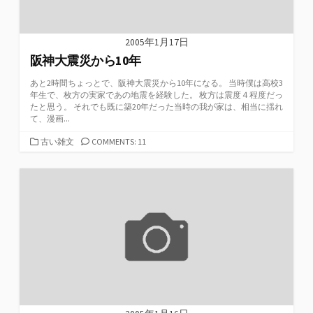
2005年1月17日
阪神大震災から10年
あと2時間ちょっとで、阪神大震災から10年になる。 当時僕は高校3
年生で、枚方の実家であの地震を経験した。 枚方は震度４程度だっ
たと思う。 それでも既に築20年だった当時の我が家は、相当に揺れ
て、漫画...
カ
古い雑文
COMMENTS: 11
テ
ゴ
リ
ー