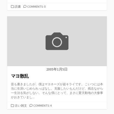
カ
読書
COMMENTS: 0
テ
ゴ
リ
ー
2005年1月5日
マヨ散乱
昔も書きましたが、僕はマヨネーズが超キライです。 こいつには本
当に生涯いじめられっぱなし。 克服したいもんだけど、残念ながら
一生治る気がしない。 そんな僕にとって、まさに驚天動地の大惨事
がおきていまし...
カ
古い雑文
COMMENTS: 4
テ