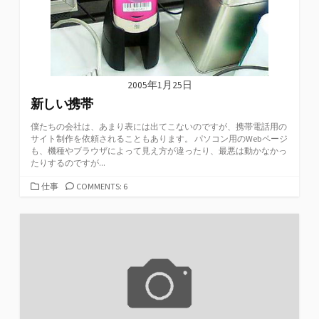
2005年1月25日
新しい携帯
僕たちの会社は、あまり表には出てこないのですが、携帯電話用の
サイト制作を依頼されることもあります。 パソコン用のWebページ
も、機種やブラウザによって見え方が違ったり、最悪は動かなかっ
たりするのですが...
カ
仕事
COMMENTS: 6
テ
ゴ
リ
ー