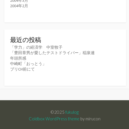
2004年3月
2004年2月
最近の投稿
「学力」の経済学 中室牧子
「豊田章男が愛したテストドライバー」稲泉連
年頭所感
中崎町「おっとう」
ブリCH前にて
©2025
fukulog
Coldbox WordPress theme
by mirucon