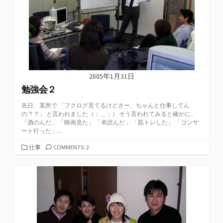
2005年1月31日
勉強会２
先日、某所で 「フクログ見てるけどさー、ちゃんと仕事してん
の？？」 と言われました（；＿；） そう言われてみると確かに、
「酒のんだ」 「映画見た」 「本読んだ」 「筋トレした」 「コンサ
ート行った」...
カ
仕事
COMMENTS: 2
テ
ゴ
リ
ー