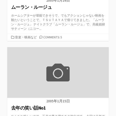
2005年1月16日
ムーラン・ルージュ
ホームシアターが堪能できそうで、でもアクションじゃない映画を
観たいということで、ＴＳＵＴＡＹＡで借りてきました。「ムーラ
ン・ルージュ」 ナイトクラブ「ムーラン・ルージュ」で、高級娼婦
サティーン（ニコー...
カ
音楽・映画など
COMMENTS: 5
テ
ゴ
リ
ー
2005年1月15日
去年の笑い話No1