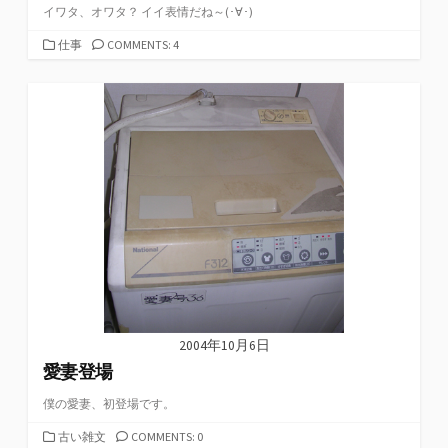
イワタ、オワタ？ イイ表情だね～(･∀･)
カ
仕事
COMMENTS: 4
テ
ゴ
リ
ー
2004年10月6日
愛妻登場
僕の愛妻、初登場です。
カ
古い雑文
COMMENTS: 0