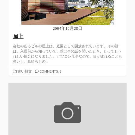
2004年10月28日
屋上
会社のあるビルの屋上は、庭園として開放されています。 その話
は、入居前から知っていて、僕はその話を聞いたとき、とってもう
れしい気分になりました。 パソコン仕事なので、目が疲れることも
多いし、見晴らしの...
カ
古い雑文
COMMENTS: 6
テ
ゴ
リ
ー