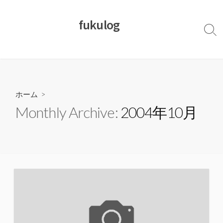
コ
ン
fukulog
テ
検
ン
索
切
ツ
り
へ
替
ス
え
キ
ホーム
>
ッ
Monthly Archive:
2004年10月
プ