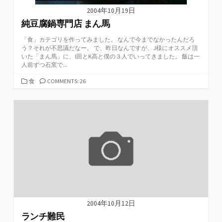
2004年10月19日
純豆腐鍋専門店 まん馬
「食」カテゴリを作ってみました。 なんで今までなかったんだろ
う？それが不思議だなー。 で、昨日なんですが、J様にオススメ頂
いた「まん馬」に、I田とK高と僕の３人でいってきました。 飯は一
人前ずつ石窯で...
カ
食
COMMENTS: 26
テ
ゴ
リ
ー
2004年10月12日
ランチ難民