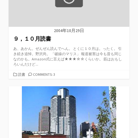
2004年10月29日
９，１０月読書
あ、あかん。ぜんぜん読んでへん。 とくに１０月は。ったく。 引
き続き追悼。野沢尚。 「破線のマリス」 報道被害は今も昔も同じ
なのかも。Amazon式に言えば★★★☆☆くらいか。 筋はおもし
ろいんだけど...
カ
読書
COMMENTS: 3
テ
ゴ
リ
ー