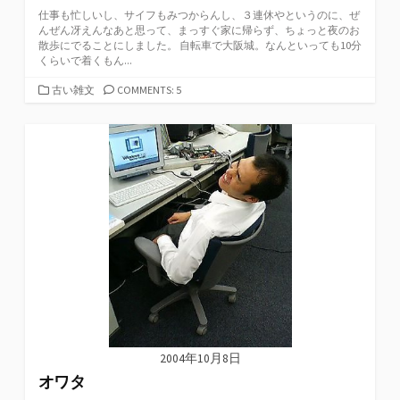
仕事も忙しいし、サイフもみつからんし、３連休やというのに、ぜ
んぜん冴えんなあと思って、まっすぐ家に帰らず、ちょっと夜のお
散歩にでることにしました。 自転車で大阪城。なんといっても10分
くらいで着くもん...
カ
古い雑文
COMMENTS: 5
テ
ゴ
リ
ー
2004年10月8日
オワタ