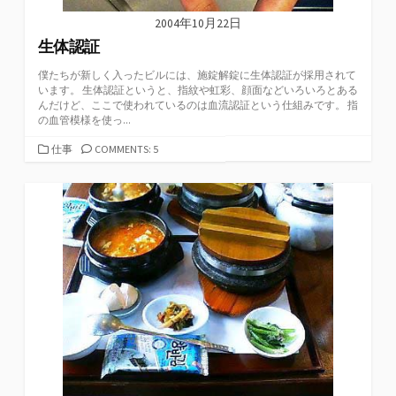
2004年10月22日
生体認証
僕たちが新しく入ったビルには、施錠解錠に生体認証が採用されて
います。 生体認証というと、指紋や虹彩、顔面などいろいろとある
んだけど、ここで使われているのは血流認証という仕組みです。 指
の血管模様を使っ...
カ
仕事
COMMENTS: 5
テ
ゴ
リ
ー