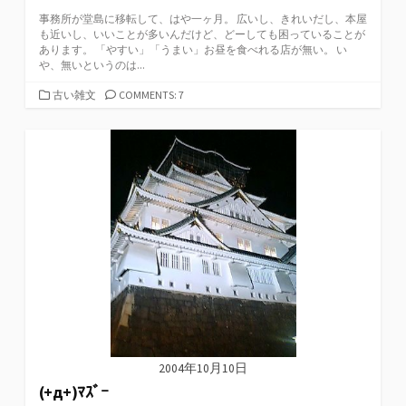
事務所が堂島に移転して、はや一ヶ月。 広いし、きれいだし、本屋
も近いし、いいことが多いんだけど、どーしても困っていることが
あります。 「やすい」「うまい」お昼を食べれる店が無い。 い
や、無いというのは...
カ
古い雑文
COMMENTS: 7
テ
ゴ
リ
ー
2004年10月10日
(+д+)ﾏｽﾞｰ