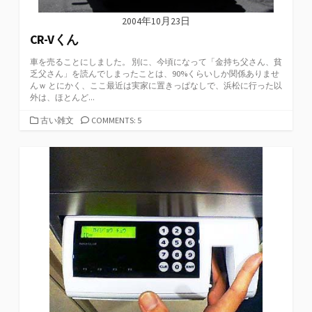
2004年10月23日
CR-Vくん
車を売ることにしました。 別に、今頃になって「金持ち父さん、貧
乏父さん」を読んでしまったことは、90%くらいしか関係ありませ
んｗ とにかく、ここ最近は実家に置きっぱなしで、浜松に行った以
外は、ほとんど...
カ
古い雑文
COMMENTS: 5
テ
ゴ
リ
ー