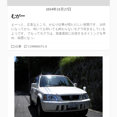
2004年10月27日
むがー
えーっと、正直なところ、かなり仕事が慌ただしい状態です。 10月
になってから、叩いても叩いても終わらないモグラ叩きをしている
ようです。 でもってモグラは、加速度的に出現するタイミングを早
め、凶悪になっ...
カ
仕事
COMMENTS: 8
テ
ゴ
リ
ー