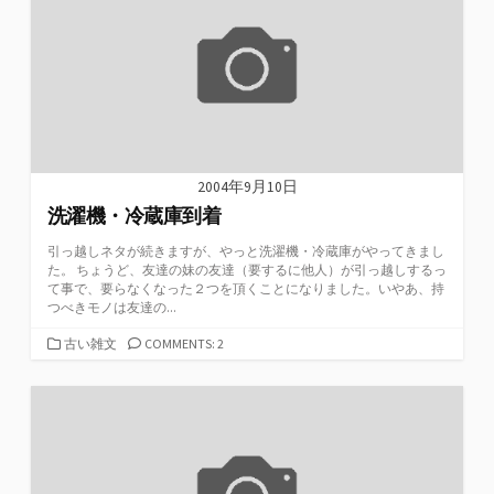
2004年9月10日
洗濯機・冷蔵庫到着
引っ越しネタが続きますが、やっと洗濯機・冷蔵庫がやってきまし
た。 ちょうど、友達の妹の友達（要するに他人）が引っ越しするっ
て事で、要らなくなった２つを頂くことになりました。いやあ、持
つべきモノは友達の...
カ
古い雑文
COMMENTS: 2
テ
ゴ
リ
ー