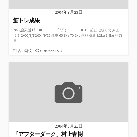
2004年9月23日
筋トレ成果
70kg台到達ｷﾀー!!!━━━━(ﾟ∀ﾟ)━━━━!!! 1年前と比較してみよ
う！ 2003/9/7 2004/9/23 体重 65.7kg 70.1kg 体脂肪量 9.2kg 8.5kg 筋肉
量 ...
カ
古い雑文
COMMENTS: 0
テ
ゴ
リ
ー
2004年9月21日
「アフターダーク」村上春樹