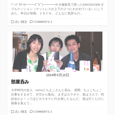
ﾍﾞｯﾄﾞｷﾀｰ!!!━━━(ﾟ∀ﾟ)━━━━!!! 大塚家具で買ったKINGSDOWN ダ
ブルクッション（マットレスが上下の２つにわかれている）にして
みた。 昨日が初寝。ドキドキ。 どんなに気持ちの...
カ
古い雑文
COMMENTS: 3
テ
ゴ
リ
ー
2004年9月20日
部屋呑み
大学時代の友人、tameとちえこさんと呑み。 昼間、ちょこちょこ
仕事をすませて、夕方から集合。 まずはカラオケ。昔は３人で、同
好会かよ！ってほどカラオケに行き倒したもんだ。 昔は行くたびに
新曲を覚えて...
カ
古い雑文
COMMENTS: 2