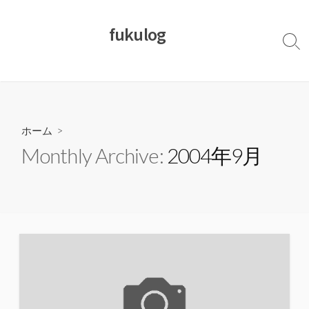
コ
ン
fukulog
テ
検
ン
索
切
ツ
り
へ
替
ス
え
キ
ホーム
>
ッ
Monthly Archive:
2004年9月
プ