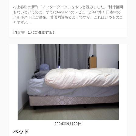
村上春樹の新刊「アフターダーク」をやっと読みました。 刊行後間
もないというのに、すでにAmazonのレビューが147件！ 日本中の
ハルキストはご健在。 賛否両論あるようですが、これはいつものこ
とですね...
カ
読書
COMMENTS: 6
テ
ゴ
リ
ー
2004年9月20日
ベッド