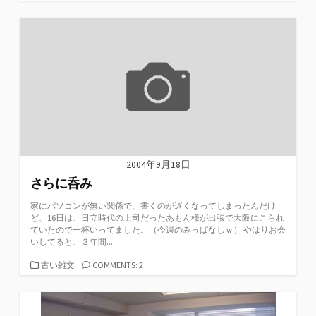
テ
ゴ
リ
ー
2004年9月18日
さらに呑み
家にパソコンが無い関係で、書くのが遅くなってしまったんだけ
ど、16日は、日立時代の上司だったあもん様が出張で大阪にこられ
ていたので一杯いってました。（今週のみっぱなしｗ） やはりお会
いしてると、３年間...
カ
古い雑文
COMMENTS: 2
テ
ゴ
リ