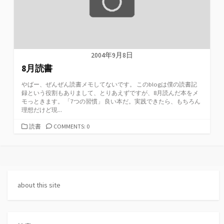
2004年9月8日
8月読書
やばー、ぜんぜん読書メモしてないです。 このblogは僕の読書記
録という役割もありまして、とりあえずですが、8月読んだ本をメ
モっときます。 「7つの習慣」 良い本だ。実践できたら、もちろん
理想だけど現...
カ
読書
COMMENTS: 0
テ
ゴ
リ
ー
about this site