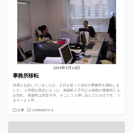
ー
2004年9月14日
事務所移転
何度かお話していましたが、土日を使って会社の事務所を移転しま
した。 ２年間お世話になった、南森町八千代ビル南館の事務所とも
お別れ。 南森町は実質８坪。そこに７人押し込んでたわけです。つ
まり一人１坪。 ...
カ
仕事
COMMENTS: 8
テ
ゴ
リ
ー