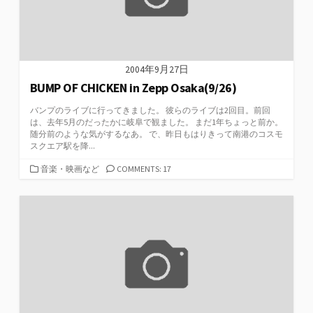
2004年9月27日
BUMP OF CHICKEN in Zepp Osaka(9/26)
バンプのライブに行ってきました。 彼らのライブは2回目。前回
は、去年5月のだったかに岐阜で観ました。 まだ1年ちょっと前か。
随分前のような気がするなあ。 で、昨日もはりきって南港のコスモ
スクエア駅を降...
カ
音楽・映画など
COMMENTS: 17
テ
ゴ
リ
ー