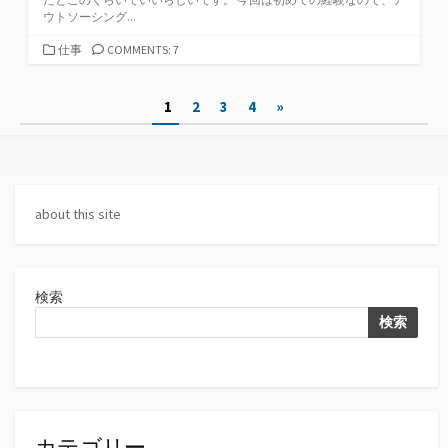
ウトソーシング...
カ
仕事
COMMENTS: 7
テ
ゴ
投
1
2
3
4
»
リ
ー
稿
の
ペ
about this site
ー
ジ
検索
送
検索
り
カテゴリー