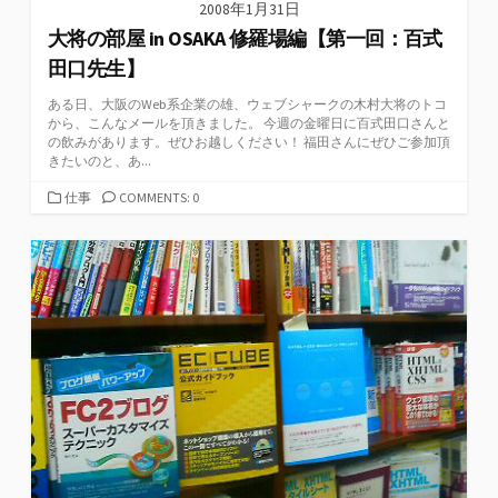
2008年1月31日
大将の部屋 in OSAKA 修羅場編【第一回：百式
田口先生】
ある日、大阪のWeb系企業の雄、ウェブシャークの木村大将のトコ
から、こんなメールを頂きました。 今週の金曜日に百式田口さんと
の飲みがあります。ぜひお越しください！ 福田さんにぜひご参加頂
きたいのと、あ...
カ
仕事
COMMENTS: 0
テ
ゴ
リ
ー