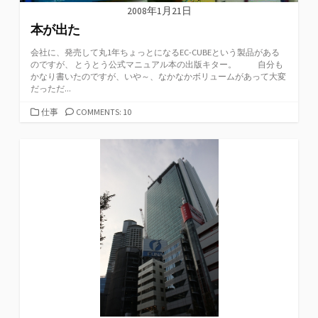
2008年1月21日
本が出た
会社に、発売して丸1年ちょっとになるEC-CUBEという製品がある
のですが、 とうとう公式マニュアル本の出版キター。 自分も
かなり書いたのですが、いや～、なかなかボリュームがあって大変
だっただ...
カ
仕事
COMMENTS: 10
テ
ゴ
リ
ー