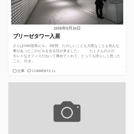
2008年8月26日
ブリーゼタワー入居
さらばORIX堂島ビル。 4年間、たのしいことも大変なことも色んな
事があったこのビルを去る日が来ました。 たくさんの人が、
キレイなオフィスだねって褒めてくれて、とっても誇らしく思った
こと。 行き...
カ
仕事
COMMENTS: 11
テ
ゴ
リ
ー