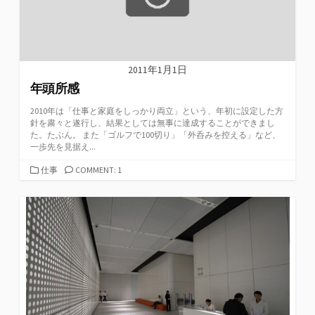
2011年1月1日
年頭所感
2010年は「仕事と家庭をしっかり両立」という、年初に設定した方
針を粛々と遂行し、結果としては無事に達成することができまし
た。たぶん。 また「ゴルフで100切り」「外呑みを控える」など、
一歩先を見据え...
カ
仕事
COMMENT: 1
テ
ゴ
リ
ー