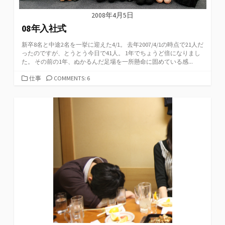
2008年4月5日
08年入社式
新卒8名と中途2名を一挙に迎えた4/1。 去年2007/4/1の時点で21人だ
ったのですが、とうとう今日で41人。 1年でちょうど倍になりまし
た。 その前の1年、ぬかるんだ足場を一所懸命に固めている感...
カ
仕事
COMMENTS: 6
テ
ゴ
リ
ー