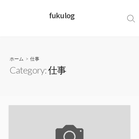
コ
ン
fukulog
テ
検
ン
索
切
ツ
り
へ
替
ス
え
キ
ホーム
> 仕事
ッ
Category:
仕事
プ