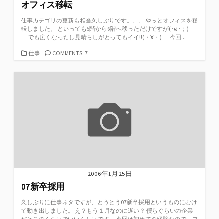
オフィス移転
仕事カテゴリの更新も相当久しぶりです。。。 やっとオフィスを移
転しました。 といっても5階から6階へ移っただけですが(･ω･；)
でも広くなったし見晴らしがとってもイイ!!(・∀・) 今回...
カ
仕事
COMMENTS: 7
テ
ゴ
リ
ー
2006年1月25日
07新卒採用
久しぶりに仕事ネタですが、とうとう07新卒採用というものにむけ
て動き出しました。 え？もう１月なのに遅い？ 僕らぐらいの企業
だとこのくらいでいいらしいです。 今回は初めての経験なので、ア