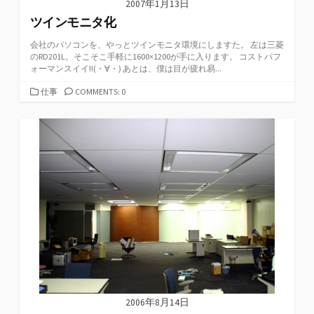
2007年1月13日
ツインモニタ化
会社のパソコンを、やっとツインモニタ環境にしますた。 左は三菱
のRD201L。そこそこ手軽に1600×1200が手に入ります。 コストパフ
ォーマンスイイ!!(・∀・) あとは、僕は目が疲れ易...
カ
仕事
COMMENTS: 0
テ
ゴ
リ
ー
2006年8月14日