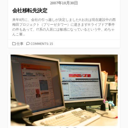
2007年10月30日
会社移転先決定
来年8月に、会社の引っ越しが決定しました!! お次は現在建設中の西
梅田プロジェクト（ブリーゼタワー）に逝きます!!! ライブドア事件
の件もあって、IT系の入居には敏感になっているという中、めちゃ
んこ審...
カ
仕事
COMMENTS: 15
テ
ゴ
リ
ー