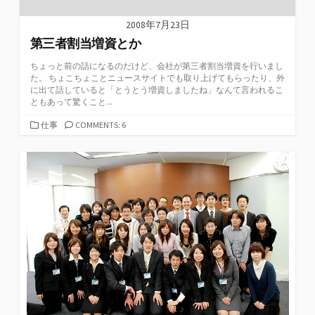
2008年7月23日
第三者割当増資とか
ちょっと前の話になるのだけど、会社が第三者割当増資を行いまし
た。 ちょこちょことニュースサイトでも取り上げてもらったり、外
に出て話していると「とうとう増資しましたね」なんて言われるこ
ともあって驚くこと...
カ
仕事
COMMENTS: 6
テ
ゴ
リ
ー