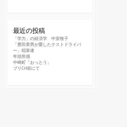
最近の投稿
「学力」の経済学 中室牧子
「豊田章男が愛したテストドライバ
ー」稲泉連
年頭所感
中崎町「おっとう」
ブリCH前にて