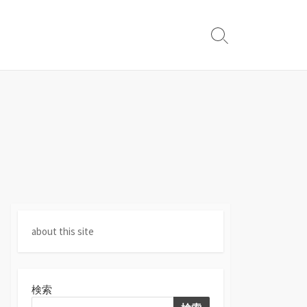
検
索
切
り
替
え
about this site
検索