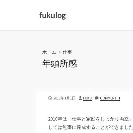
コ
ン
fukulog
テ
ン
ツ
へ
ス
ホーム
>
仕事
キ
年頭所感
ッ
プ
公
投
2011年1月1日
FUKU
COMMENT: 1
開
稿
日
者
2010年は「仕事と家庭をしっかり両
しては無事に達成することができまし