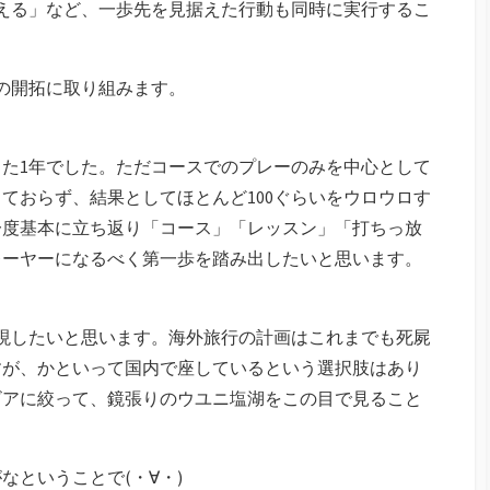
控える」など、一歩先を見据えた行動も同時に実行するこ
の開拓に取り組みます。
た1年でした。ただコースでのプレーのみを中心として
ておらず、結果としてほとんど100ぐらいをウロウロす
一度基本に立ち返り「コース」「レッスン」「打ちっ放
レーヤーになるべく第一歩を踏み出したいと思います。
現したいと思います。海外旅行の計画はこれまでも死屍
すが、かといって国内で座しているという選択肢はあり
ビアに絞って、鏡張りのウユニ塩湖をこの目で見ること
なということで(・∀・)