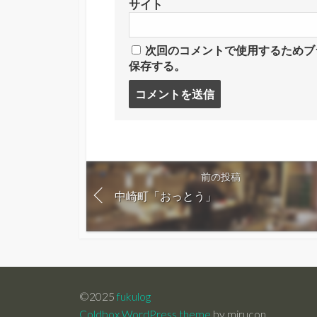
サイト
次回のコメントで使用するためブ
保存する。
コ
メ
ン
ト
す
る
前の投稿
中崎町「おっとう」
©2025
fukulog
Coldbox WordPress theme
by mirucon